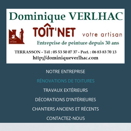
Aller
au
contenu
principal
Aller au contenu
NOTRE ENTREPRISE
MENU
RÉNOVATIONS DE TOITURES
TRAVAUX EXTÉRIEURS
DÉCORATIONS D’INTÉRIEURES
CHANTIERS ANCIENS ET RÉCENTS
CONTACTEZ-NOUS