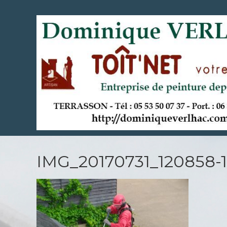
Aller
au
contenu
principal
IMG_20170731_120858-1