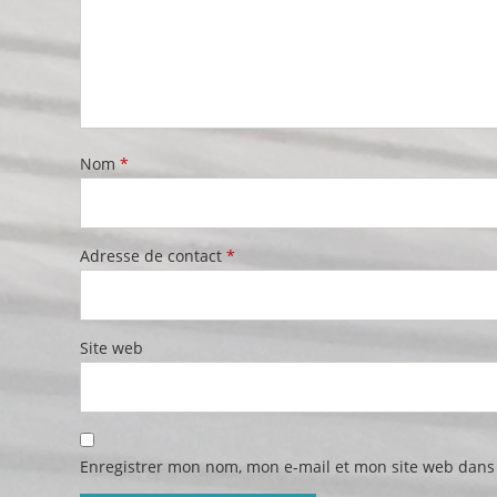
Nom
*
Adresse de contact
*
Site web
Enregistrer mon nom, mon e-mail et mon site web dans