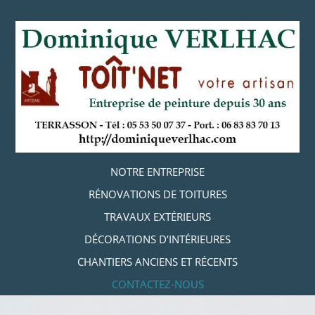
Aller
au
contenu
principal
Aller au contenu
NOTRE ENTREPRISE
MENU
RÉNOVATIONS DE TOITURES
TRAVAUX EXTÉRIEURS
DÉCORATIONS D’INTÉRIEURES
CHANTIERS ANCIENS ET RÉCENTS
CONTACTEZ-NOUS