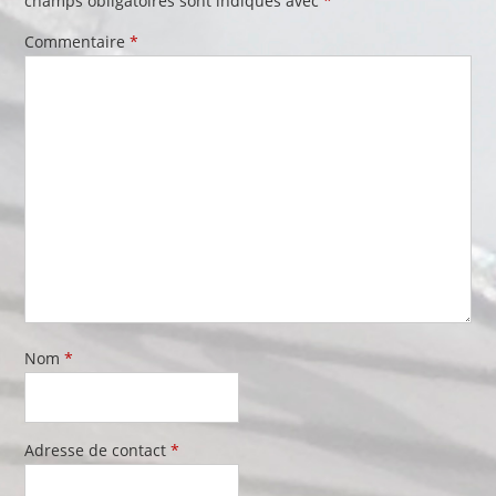
champs obligatoires sont indiqués avec
*
Commentaire
*
Nom
*
Adresse de contact
*