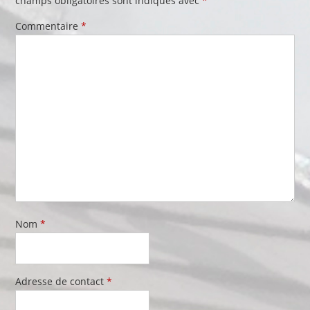
champs obligatoires sont indiqués avec
*
Commentaire
*
Nom
*
Adresse de contact
*