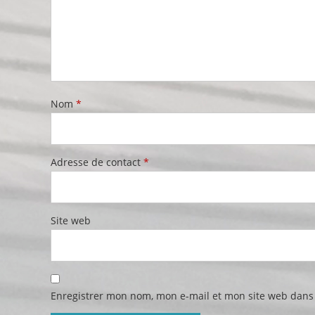
Nom
*
Adresse de contact
*
Site web
Enregistrer mon nom, mon e-mail et mon site web dans