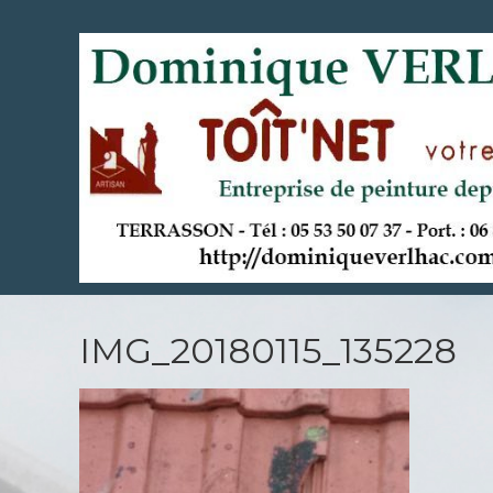
Aller
au
contenu
principal
IMG_20180115_135228