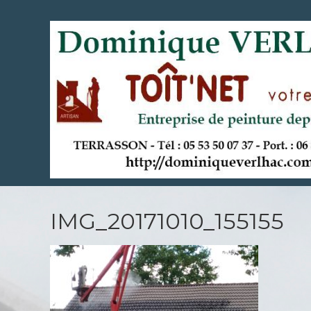
Aller
au
contenu
principal
IMG_20171010_155155